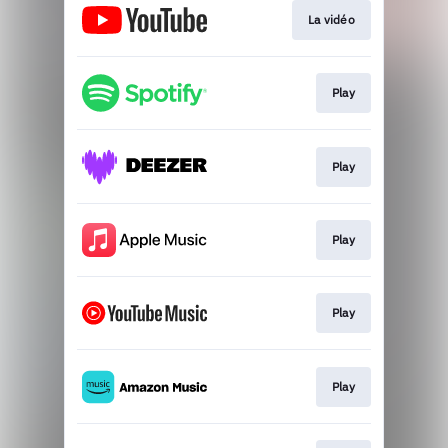
La vidéo
Play
Play
Play
Play
Play